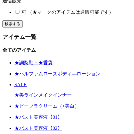
通信販売
可 （
★
マークのアイテムは通販可能です）
検索する
アイテム一覧
全てのアイテム
★詞梨勒・★香袋
★パルファムローズボディ―ローション
SALE
★美ラインメイクインナー
★ビーブラクリーム（+美白）
★バスト美容液【01】
★バスト美容液【02】