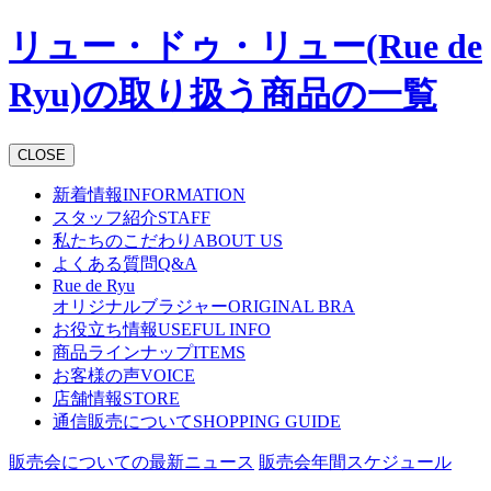
リュー・ドゥ・リュー(Rue de
Ryu)の取り扱う商品の一覧
CLOSE
新着情報
INFORMATION
スタッフ紹介
STAFF
私たちのこだわり
ABOUT US
よくある質問
Q&A
Rue de Ryu
オリジナルブラジャー
ORIGINAL BRA
お役立ち情報
USEFUL INFO
商品ラインナップ
ITEMS
お客様の声
VOICE
店舗情報
STORE
通信販売について
SHOPPING GUIDE
販売会についての最新ニュース
販売会年間スケジュール