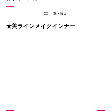
一覧へ戻る
販売会についての最新ニュース
★美ラインメイクインナー
販売会年間スケジュール
オンラインフィッティング
Rue de Ryu
龍多美子
OFFICIAL BLOG
OFFICIAL BLOG
メールマガジンのご登録