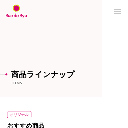
新着情報
スタッフ紹介
INFORMATION
STAFF
私たちのこだわり
よくある質問
ABOUT US
Q&A
Rue de Ryu
お役立ち情報
商品ラインナップ
オリジナルブラジャー
USEFUL INFO
ORIGINAL BRA
ITEMS
商品ラインナップ
お客様の声
ITEMS
VOICE
オリジナル
店舗情報
通信販売について
おすすめ商品
STORE
SHOPPING GUIDE