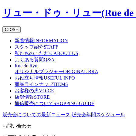
リュー・ドゥ・リュー(Rue de
CLOSE
新着情報
INFORMATION
スタッフ紹介
STAFF
私たちのこだわり
ABOUT US
よくある質問
Q&A
Rue de Ryu
オリジナルブラジャー
ORIGINAL BRA
お役立ち情報
USEFUL INFO
商品ラインナップ
ITEMS
お客様の声
VOICE
店舗情報
STORE
通信販売について
SHOPPING GUIDE
販売会についての最新ニュース
販売会年間スケジュール
お問い合わせ